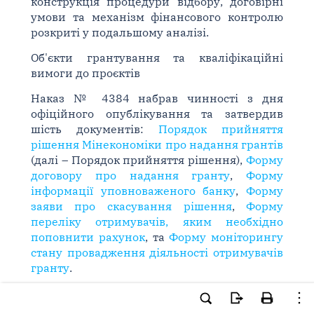
конструкція процедури відбору, договірні
умови та механізм фінансового контролю
розкриті у подальшому аналізі.
Об'єкти грантування та кваліфікаційні
вимоги до проєктів
Наказ № 4384 набрав чинності з дня
офіційного опублікування та затвердив
шість документів:
Порядок прийняття
рішення Мінекономіки про надання грантів
(далі – Порядок прийняття рішення),
Форму
договору про надання гранту
,
Форму
інформації уповноваженого банку
,
Форму
заяви про скасування рішення
,
Форму
переліку отримувачів, яким необхідно
поповнити рахунок
, та
Форму моніторингу
стану провадження діяльності отримувачів
гранту
.
Порядок прийняття рішення
поширюється
виключно на проєкти нового будівництва –