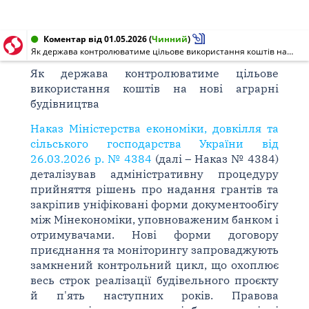
Коментар від 01.05.2026
(
Чинний
)
Як держава контролюватиме цільове використання коштів на нові аграрні будівництва
Як держава контролюватиме цільове
використання коштів на нові аграрні
будівництва
Наказ Міністерства економіки, довкілля та
сільського господарства України від
26.03.2026 р. № 4384
(далі – Наказ № 4384)
деталізував адміністративну процедуру
прийняття рішень про надання грантів та
закріпив уніфіковані форми документообігу
між Мінекономіки, уповноваженим банком і
отримувачами. Нові форми договору
приєднання та моніторингу запроваджують
замкнений контрольний цикл, що охоплює
весь строк реалізації будівельного проєкту
й п'ять наступних років. Правова