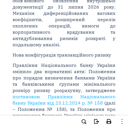
обов'язкового оновлення внутрішньої
документації до 31 липня 2026 року.
Механізм диференційованих вагових
коефіцієнтів, розширений перелік
охоплених операцій, вимоги до
корпоративного врядування та
антидублювання ризиків розкриті у
подальшому аналізі.
Нова конфігурація транзакційного ризику
Правління Національного банку України
змінило два нормативні акти: Положення
про порядок визначення банками України
та банківськими групами мінімального
розміру ризику розрахунку, затверджене
постановою Правління Національного
банку України від 23.12.2024 р. № 158
(далі
– Положення № 158), та Положення про
визначення банками України мінімального
розміру експозицій, зважених за