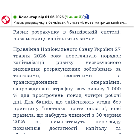
Коментар від 01.06.2026
(
Чинний
)
Ризик розрахунку в банківській системі: нова матриця капітальних вимог
Ризик розрахунку в банківській системі:
нова матриця капітальних вимог
Правління Національного банку України 27
травня 2026 року переглянуло порядок
капіталізації ризику несвоєчасного
виконання розрахункових зобов'язань за
торговими, валютними та
транскордонними операціями,
запровадивши штрафну вагу ризику 1 000
% для прострочень понад чотири робочі
дні. Для банків, що здійснюють угоди без
принципу "поставка проти оплати", нові
правила, що набудуть чинності з 30 червня
2026 р., вимагатимуть перегляду
показників достатності капіталу та