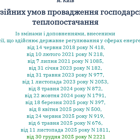
м. Київ
ійних умов провадження господарськ
теплопостачання
Із змінами і доповненнями, внесеними
сії, що здійснює державне регулювання у сферах енерг
від 14 червня 2018 року N 418
,
від 10 лютого 2021 року N 218
,
від 7 липня 2021 року N 1085
,
від 31 січня 2023 року N 182
,
від 31 травня 2023 року N 977
,
від 1 листопада 2023 року N 2053
,
від 8 травня 2024 року N 872
,
від 22 жовтня 2024 року N 1791
,
від 18 березня 2025 року N 397
,
від 8 квітня 2025 року N 500
,
від 24 червня 2025 року N 919
,
від 6 травня 2025 року N 676
,
від 11 листопада 2025 року N 1811
,
від 30 грудня 2025 року N 2221