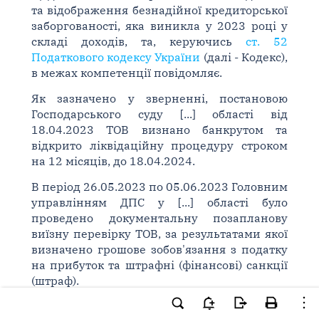
та відображення безнадійної кредиторської
заборгованості, яка виникла у 2023 році у
складі доходів, та, керуючись
ст. 52
Податкового кодексу України
(далі - Кодекс),
в межах компетенції повідомляє.
Як зазначено у зверненні, постановою
Господарського суду [...] області від
18.04.2023 ТОВ визнано банкрутом та
відкрито ліквідаційну процедуру строком
на 12 місяців, до 18.04.2024.
В період 26.05.2023 по 05.06.2023 Головним
управлінням ДПС у [...] області було
проведено документальну позапланову
виїзну перевірку ТОВ, за результатами якої
визначено грошове зобов'язання з податку
на прибуток та штрафні (фінансові) санкції
(штраф).
На поточну дату податкове повідомлення-