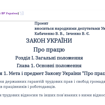
 ВР України
)