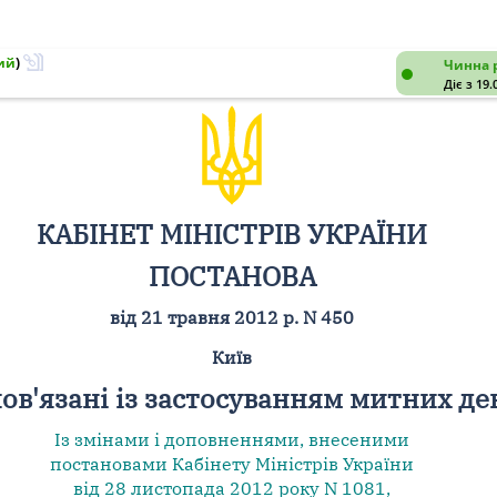
ий
)
Чинна 
Діє з 19.