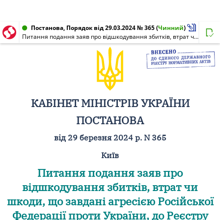
Постанова, Порядок від 29.03.2024 № 365
(
Чинний
)
Питання подання заяв про відшкодування збитків, втрат чи шкоди, що завдані агресією Російської Федерації проти України, до Реєстру збитків, завданих агресією Російської Федерації проти України, засобами Єдиного державного вебпорталу електронних послуг