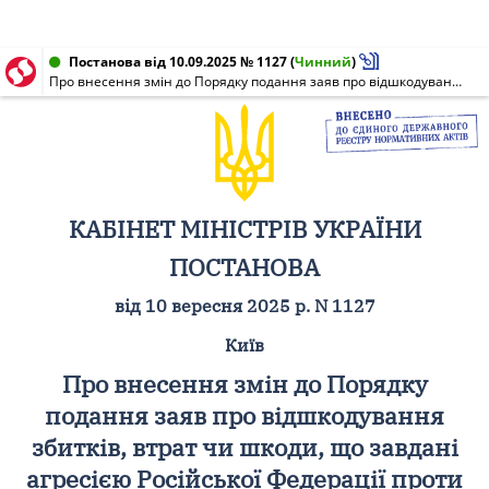
Постанова від 10.09.2025 № 1127
(
Чинний
)
Про внесення змін до Порядку подання заяв про відшкодування збитків, втрат чи шкоди, що завдані агресією Російської Федерації проти України, до Реєстру збитків, завданих агресією Російської Федерації проти України, засобами Єдиного державного вебпорталу електронних послуг