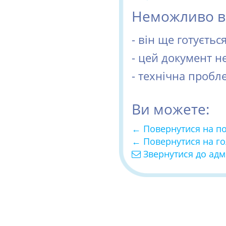
Неможливо ві
- він ще готуєть
- цей документ н
- технічна пробл
Ви можете:
← Повернутися на п
← Повернутися на г
Звернутися до адм