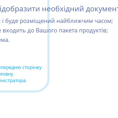
добразити необхідний документ 
ся і буде розміщений найближчим часом;
е входить до Вашого пакета продуктів;
ема.
опередню сторінку
оловну
іністратора