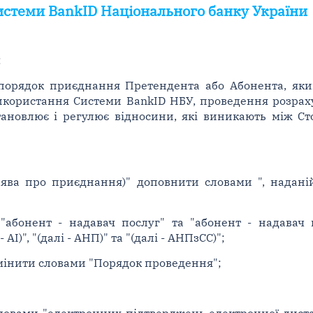
истеми BankID Національного банку України
:
 порядок приєднання Претендента або Абонента, яки
икористання Системи BankID НБУ, проведення розраху
становлює і регулює відносини, які виникають між С
Заява про приєднання)" доповнити словами ", надан
, "абонент - надавач послуг" та "абонент - надавач
І)", "(далі - АНП)" та "(далі - АНПзСС)";
замінити словами "Порядок проведення";
словами "електронних підтверджень електронної дистан