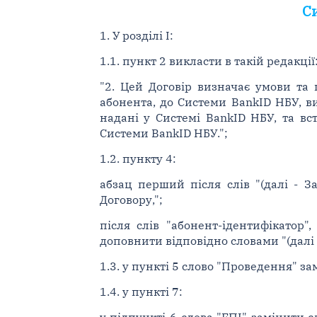
С
1. У розділі I:
1.1. пункт 2 викласти в такій редакції
"2. Цей Договір визначає умови та
абонента, до Системи BankID НБУ, в
надані у Системі BankID НБУ, та в
Системи BankID НБУ.";
1.2. пункту 4:
абзац перший після слів "(далі - 
Договору,";
після слів "абонент-ідентифікатор"
доповнити відповідно словами "(далі - А
1.3. у пункті 5 слово "Проведення" 
1.4. у пункті 7:
у підпункті 6 слова "ЕПІ" замінити 