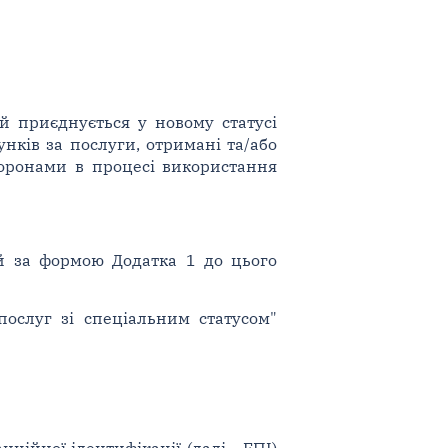
й приєднується у новому статусі
нків за послуги, отримані та/або
торонами в процесі використання
ій за формою Додатка 1 до цього
 послуг зі спеціальним статусом"
ційної ідентифікації (далі - ЕПІ)