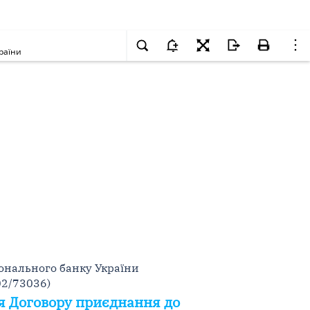
раїни
онального банку України
02/73036)
ня Договору приєднання до