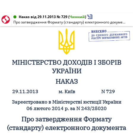
Наказ від 29.11.2013 № 729
(
Чинний
)
Про затвердження Формату (стандарту) електронного документа звітності суб'єктів господарювання та Опису довідників, що публікуються з Форматом (стандартом) електронного документа звітності суб'єктів господарювання