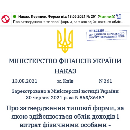
Наказ, Порядок, Форма від 13.05.2021 № 261
(
Чинний
)
Про затвердження типової форми, за якою здійснюється облік доходів і витрат фізичними особами - підприємцями і фізичними особами, які провадять незалежну професійну діяльність, та Порядку її ведення