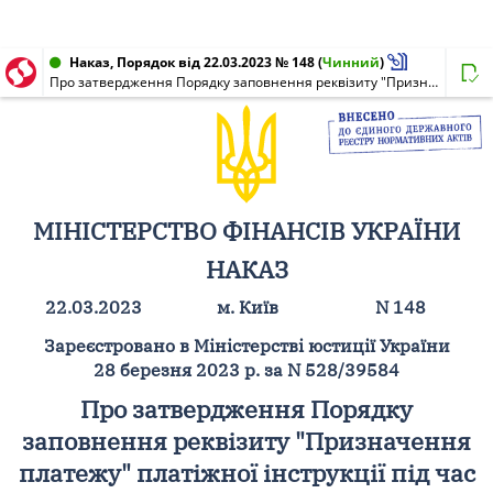
Наказ, Порядок від 22.03.2023 № 148
(
Чинний
)
Про затвердження Порядку заповнення реквізиту "Призначення платежу" платіжної інструкції під час сплати (стягнення) податків, зборів, митних, інших платежів, єдиного внеску на загальнообов'язкове державне соціальне страхування, внесення авансових платежів (передоплати), грошової застави, а також у разі їх повернення