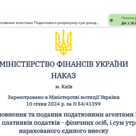
Чинна 
Про затвердження Змін до Порядку заповнення та подання податковими агентами Податкового розрахунку сум доходу, нарахованого (сплаченого) на користь платників податків - фізичних осіб, і сум утриманого з них податку, а також сум нарахованого єдиного внеску
Діє з 16.