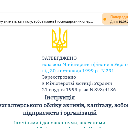
Попередн
Інструкція про застосування Плану рахунків бухгалтерського обліку активів, капіталу, зобов'язань і господарських операцій підприємств і організацій
Діє з 10.08