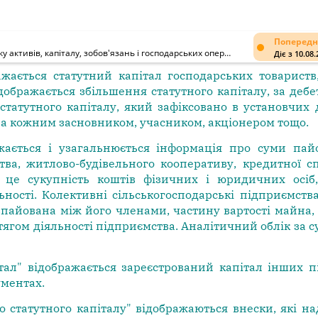
Попередн
Інструкція про застосування Плану рахунків бухгалтерського обліку активів, капіталу, зобов'язань і господарських операцій підприємств і організацій
Діє з 10.08