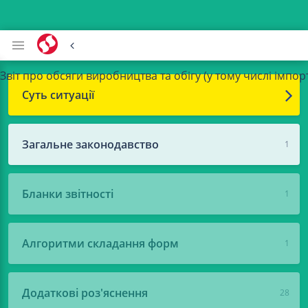
Звіт про обсяги виробництва та обігу (у тому числі імпо
Суть ситуації
Загальне законодавство
1
Бланки звітності
1
Алгоритми складання форм
1
Додаткові роз'яснення
28