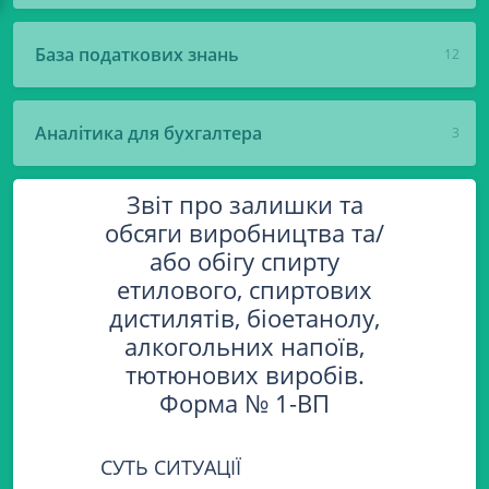
База податкових знань
12
Аналітика для бухгалтера
3
Звіт про залишки та
обсяги виробництва та/
або обігу спирту
етилового, спиртових
дистилятів, біоетанолу,
алкогольних напоїв,
тютюнових виробів.
Форма № 1-ВП
СУТЬ СИТУАЦІЇ