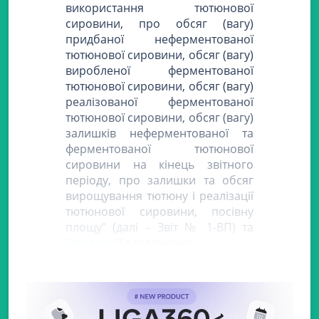
використання тютюнової
сировини, про обсяг (вагу)
придбаної неферментованої
тютюнової сировини, обсяг (вагу)
виробленої ферментованої
тютюнової сировини, обсяг (вагу)
реалізованої ферментованої
тютюнової сировини, обсяг (вагу)
залишків неферментованої та
ферментованої тютюнової
сировини на кінець звітного
періоду, про залишки та обсяг
вирощування тютюну і реалізації
тютюнової сировини, посівну
площу" (далі – Звіт № 1-ВП) та
Порядок
її заповнення.
Обов'язок суб'