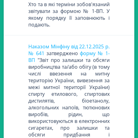
Хто та в які терміни зобов'язаний
звітувати за формою № 1-ВП. У
якому порядку її заповнюють і
подають.
Наказом Мінфіну від 22.12.2025 р.
№ 641
затверджено
форму № 1-
ВП
"Звіт про залишки та обсяги
виробництва та/або обігу (в тому
числі ввезення на митну
територію України, вивезення за
межі митної території України)
спирту етилового, спиртових
дистилятів, біоетанолу,
алкогольних напоїв, тютюнових
виробів, рідин, що
використовуються в електронних
сигаретах, про залишки та
обсяги придбання і