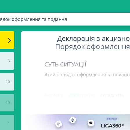
рядок оформлення та подання
Декларація з акцизно
Порядок оформлення 
3
СУТЬ СИТУАЦІЇ
Який порядок оформлення та подання
10
Акцизну декларацію
складають т
визначені
ст. 212 ПКУ
як платники ак
19
– платник
1