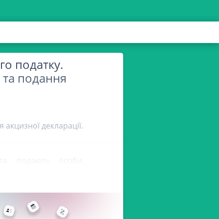
го податку.
та подання
 акцизної декларації.
а подають особи,
цизного податку (далі