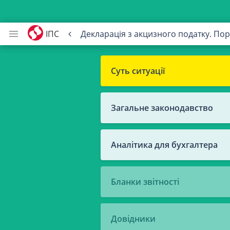
ІПС
Декларація з акцизного податку. По
Суть ситуації
Загальне законодавство
Аналітика для бухгалтера
Бланки звітності
Довідники