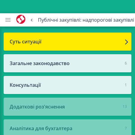
Публічні закупівлі: надпорогові закупівлі
Суть ситуації
Загальне законодавство
6
Консультації
1
Додаткові роз'яснення
13
Аналітика для бухгалтера
7