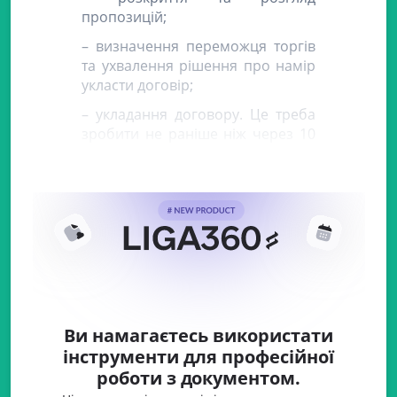
пропозицій;
– визначення переможця торгів
та ухвалення рішення про намір
укласти договір;
– укладання договору. Це треба
зробити не раніше ніж через 10
днів після оприлюднення
повідомлення про намір
Ви намагаєтесь використати
інструменти для професійної
роботи з документом.