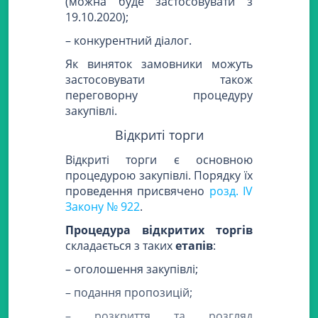
(можна буде застосовувати з
19.10.2020);
– конкурентний діалог.
Як виняток замовники можуть
застосовувати також
переговорну процедуру
закупівлі.
Відкриті торги
Відкриті торги є основною
процедурою закупівлі. Порядку їх
проведення присвячено
розд. IV
Закону № 922
.
Процедура відкритих торгів
складається з таких
етапів
:
– оголошення закупівлі;
– подання пропозицій;
– розкриття та розгляд