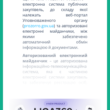
електронна система публічних
закупівель, до складу якої
належать веб-портал
Уповноваженого органу
(
prozorro.gov.ua
) та авторизовані
електронні майданчики, між
якими забезпечено
автоматичний обмін
інформацією й документами.
Авторизований електронний
майданчик
– це авторизована
інформаційно-телекомунікаційна
система, яка є частиною
електронної системи закупівель
та забезпечує реєстрацію осіб,
автоматичне розміщення,
отримання