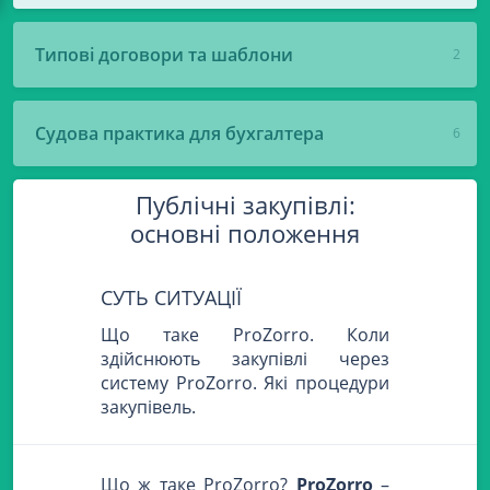
Типові договори та шаблони
2
Судова практика для бухгалтера
6
Публічні закупівлі:
основні положення
СУТЬ СИТУАЦІЇ
Що таке ProZorro. Коли
здійснюють закупівлі через
систему ProZorro. Які процедури
закупівель.
Що ж таке ProZorro?
ProZorro
–