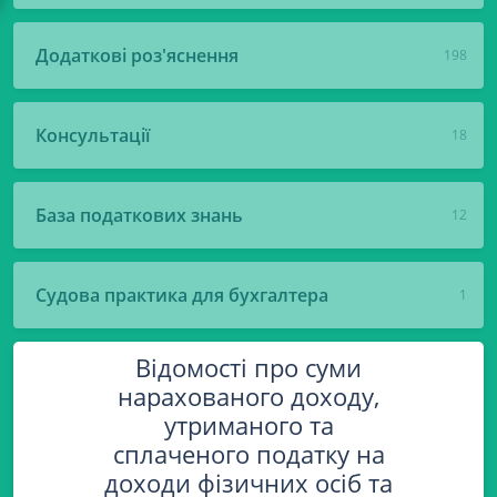
Додаткові роз'яснення
198
Консультації
18
База податкових знань
12
Судова практика для бухгалтера
1
Відомості про суми
нарахованого доходу,
утриманого та
сплаченого податку на
доходи фізичних осіб та