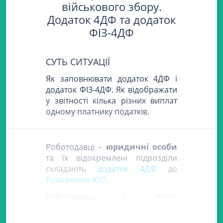
військового збору.
Додаток 4ДФ та додаток
ФІЗ-4ДФ
СУТЬ СИТУАЦІЇ
Як заповнювати додаток 4ДФ і
додаток ФІЗ-4ДФ. Як відображати
у звітності кілька різних виплат
одному платнику податків.
Роботодавці –
юридичні особи
та їх відокремлені підрозділи
складають
додаток 4ДФ
до
Розрахунку ЮО
.
Роботодавці з числа
самозайнятих осіб
складають
додаток ФІЗ-4ДФ