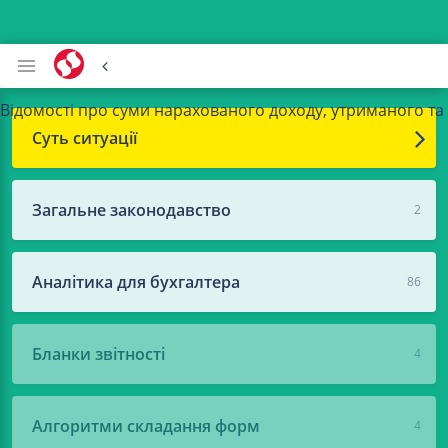
Відомості про суми нарахованого доходу, утриманого та 
Суть ситуації
Загальне законодавство
2
Аналітика для бухгалтера
86
Бланки звітності
4
Алгоритми складання форм
4