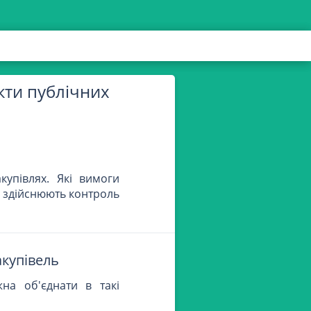
єкти публічних
ь
купівлях. Які вимоги
и здійснюють контроль
акупівель
жна об'єднати в такі