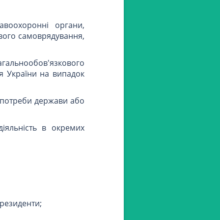
авоохоронні органи,
вого самоврядування,
агальнообов'язкового
я України на випадок
 потреби держави або
діяльність в окремих
ерезиденти;