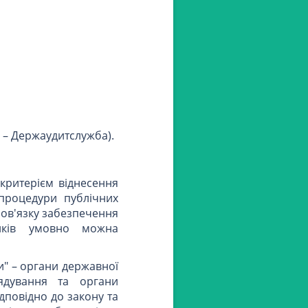
 – Держаудитслужба).
ритерієм віднесення
 процедури публічних
бов'язку забезпечення
ників умовно можна
и" – органи державної
ядування та органи
ідповідно до закону та