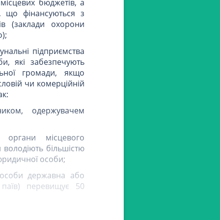
місцевих бюджетів, а
, що фінансуються з
ів (заклади охорони
);
унальні підприємства
би, які забезпечують
ьної громади, якщо
словій чи комерційній
ак:
иком, одержувачем
 органи місцевого
 володіють більшістю
юридичної особи;
ї особи державна або
 паїв) перевищує 50
арювання (переважно