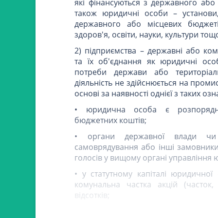
які фінансуються з державного або 
також юридичні особи – установи
державного або місцевих бюджет
здоров'я, освіти, науки, культури тощо
2) підприємства – державні або ком
та їх об'єднання як юридичні осо
потреби держави або територіал
діяльність не здійснюється на проми
основі за наявності однієї з таких озн
• юридична особа є розпорядн
бюджетних коштів;
• органи державної влади чи
самоврядування або інші замовники
голосів у вищому органі управління 
• у статутному капіталі юридично
комунальна частка акцій (часток,
відсотків;
3) монополісти – суб'єкти господ