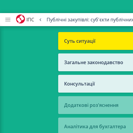
ІПС
Публічні закупівлі: суб'єкти публічни
Суть ситуації
Загальне законодавство
Консультації
Додаткові роз'яснення
Аналітика для бухгалтера