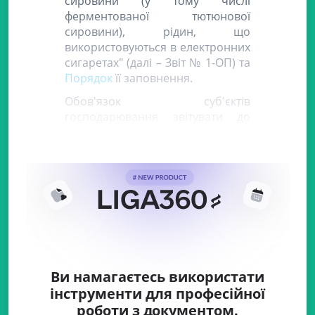
сировини (у тому числі
ферментованої тютюнової
сировини), рідин, що
використовуються в електронних
сигаретах" (далі – Звіт № 1-ОП) та
Порядок
її заповнення.
Обов'язок суб'єктів
господарювання звітувати до
ДПСУ за цією формою
встановлено
ст. 72 Закону № 3817
Ви намагаєтесь використати
інструменти для професійної
роботи з документом.