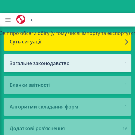
Звіт про обсяги обігу (у тому числі імпорту та експорту
Суть ситуації
Загальне законодавство
1
Бланки звітності
1
Алгоритми складання форм
1
Додаткові роз'яснення
19