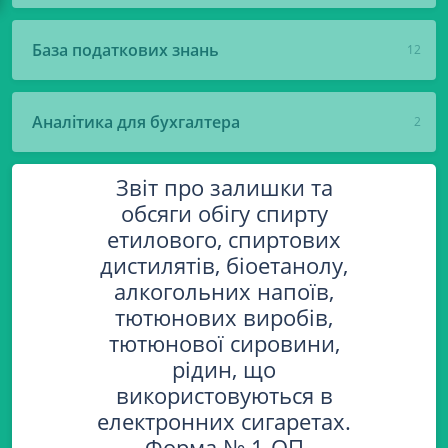
База податкових знань
12
Аналітика для бухгалтера
2
Звіт про залишки та
обсяги обігу спирту
етилового, спиртових
дистилятів, біоетанолу,
алкогольних напоїв,
тютюнових виробів,
тютюнової сировини,
рідин, що
використовуються в
електронних сигаретах.
Форма № 1-ОП