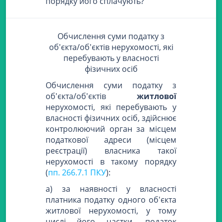
порядку його сплачують?
Обчислення суми податку з
об'єкта/об'єктів нерухомості, які
перебувають у власності
фізичних осіб
Обчислення суми податку з
об'єкта/об'єктів
житлової
нерухомості, які перебувають у
власності фізичних осіб, здійснює
контролюючий орган за місцем
податкової адреси (місцем
реєстрації) власника такої
нерухомості в такому порядку
(
пп. 266.7.1 ПКУ
):
а) за наявності у власності
платника податку одного об'єкта
житлової нерухомості, у тому
числі його частки, податок