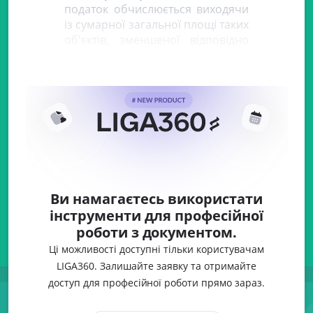
податок обчислюється виходячи
із сумарної загальної площі таких
об'єктів, зменшеної відповідно
до
пп. "в" пп. 266.4.1 ПКУ
, та
відповідної
Ви намагаєтесь використати
інструменти для професійної
роботи з документом.
Ці можливості доступні тільки користувачам
LIGA360. Залишайте заявку та отримайте
доступ для професійної роботи прямо зараз.