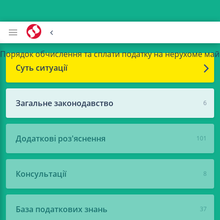
Порядок обчислення та сплати податку на нерухоме майн
Суть ситуації
Загальне законодавство
6
Додаткові роз'яснення
101
Консультації
8
База податкових знань
37