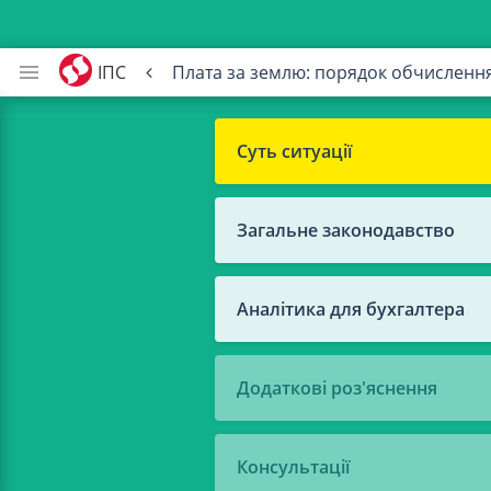
ІПС
Плата за землю: порядок обчислення
Суть ситуації
Загальне законодавство
Аналітика для бухгалтера
Додаткові роз'яснення
Консультації