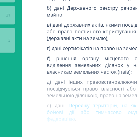
б) дані Державного реєстру речов
майно;
31
в) дані державних актів, якими посв
або право постійного користуванн
(державні акти на землю);
3
г) дані сертифікатів на право на земел
ґ) рішення органу місцевого с
виділення земельних ділянок у на
власникам земельних часток (паїв);
д) дані інших правовстановлюючи
посвідчується право власності аб
земельною ділянкою, право на земельн
е) дані
Переліку територій, на як
бойові дії або тимчасово окуп
федерацією
.
Платники плати за землю – юриди
обчислюють суму податку щороку