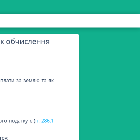
ок обчислення
плати за землю та як
го податку є (
п. 286.1
тру;