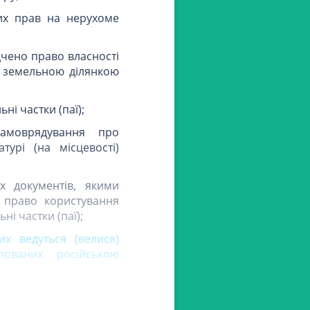
их прав на нерухоме
ідчено право власності
я земельною ділянкою
ьні частки (паї);
амоврядування про
турі (на місцевості)
х документів, якими
о право користування
і частки (паї);
их ведуться (велися)
ованих російською
чні особи
самостійно