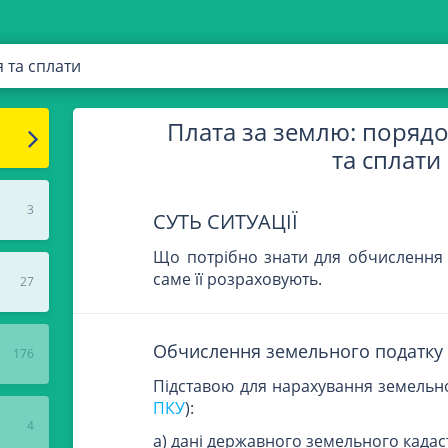
 та сплати
Плата за землю: поряд
та сплати
3
СУТЬ СИТУАЦІЇ
Що потрібно знати для обчислення 
саме її розраховують.
27
Обчислення земельного податку
176
Підставою для нарахування земельно
ПКУ
):
4
а) дані державного земельного кадас