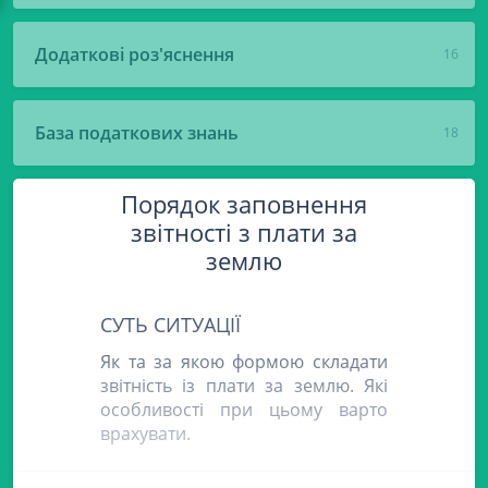
Додаткові роз'яснення
16
База податкових знань
18
Порядок заповнення
звітності з плати за
землю
СУТЬ СИТУАЦІЇ
Як та за якою формою складати
звітність із плати за землю. Які
особливості при цьому варто
врахувати.