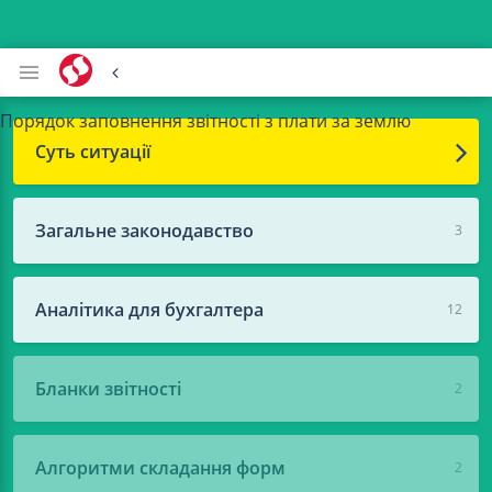
Порядок заповнення звітності з плати за землю
Суть ситуації
Загальне законодавство
3
Аналітика для бухгалтера
12
Бланки звітності
2
Алгоритми складання форм
2