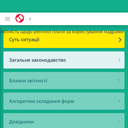
Звітність щодо рентної плати за користування надрами
Суть ситуації
Загальне законодавство
3
Бланки звітності
5
Алгоритми складання форм
4
Довідники
1