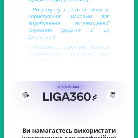
–
Розрахунку з рентної плати за
користування надрами для
видобування вуглеводневої
1
сировини (додаток 2
до
Декларації)
;
–
Розрахунок з рентної плати за
користування надрами для
видобування вуглеводневої
сировини під час виконання
угоди про
Ви намагаєтесь використати
інструменти для професійної