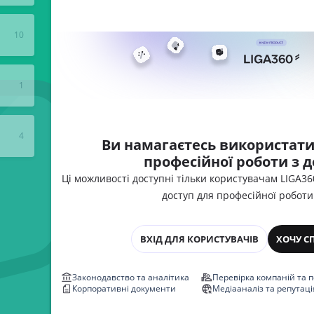
зокрема зазначається кількість діб 
заробітну
10
1
4
Ви намагаєтесь використати
професійної роботи з 
Ці можливості доступні тільки користувачам LIGA3
доступ для професійної роботи
ВХІД ДЛЯ КОРИСТУВАЧІВ
ХОЧУ С
Законодавство та аналітика
Перевірка компаній та 
Корпоративні документи
Медіааналіз та репутаці