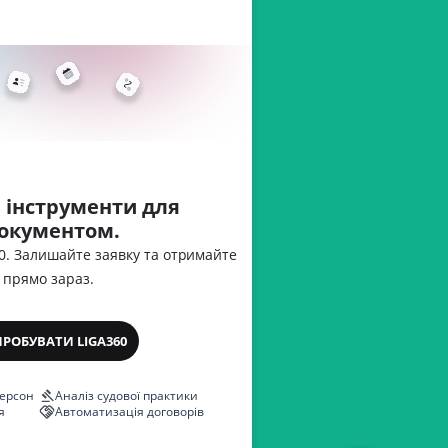
розміщення, мінімальну
 інструменти для
документом.
60. Залишайте заявку та отримайте
 прямо зараз.
ПРОБУВАТИ LIGA360
персон
Аналіз судової практики
я
Автоматизація договорів