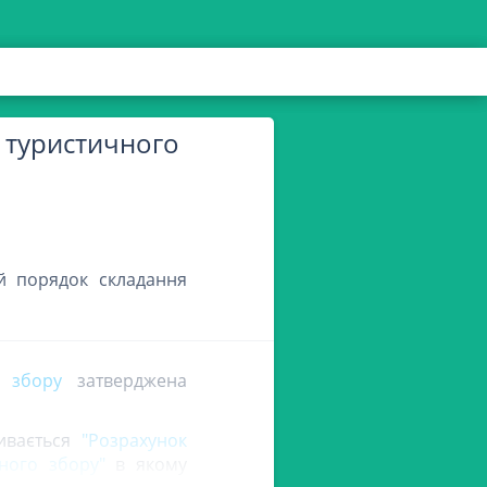
з туристичного
й порядок складання
о збору
затверджена
зивається
"Розрахунок
ного збору"
в якому