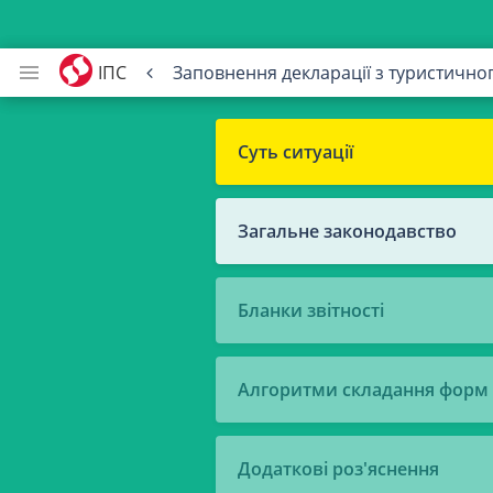
ІПС
Заповнення декларації з туристично
Суть ситуації
Загальне законодавство
Бланки звітності
Алгоритми складання форм
Додаткові роз'яснення