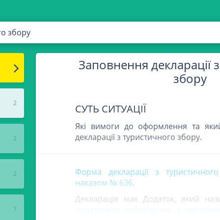
го збору
Заповнення декларації 
збору
2
СУТЬ СИТУАЦІЇ
Які вимоги до оформлення та яки
декларації з туристичного збору.
2
Форма декларації з туристичног
2
наказом № 636
.
Декларація має Додаток, який на
податкових зобов'язань з туристич
7