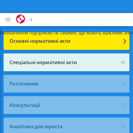
Визначення підприємств такими, що мають важливе знач
Основні нормативні акти
Спеціальні нормативні акти
48
Роз'яснення
3
Консультації
17
Аналітика для юриста
12