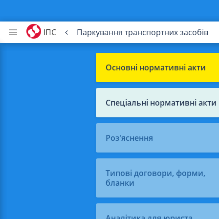
ІПС
Паркування транспортних засобів
Основні нормативні акти
Спеціальні нормативні акти
Роз'яснення
Типові договори, форми,
бланки
Аналітика для юриста