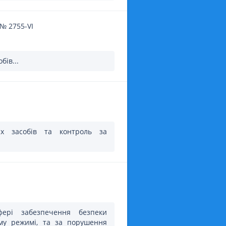
№
2755-VI
бів...
их засобів та контроль за
фері забезпечення безпеки
ому режимі, та за порушення