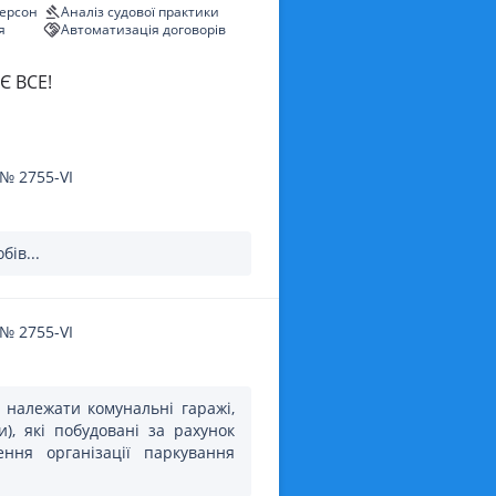
персон
Аналіз судової практики
я
Автоматизація договорів
Є ВСЕ!
№
2755-VI
бів...
№
2755-VI
 належати комунальні гаражі,
ни), які побудовані за рахунок
ння організації паркування