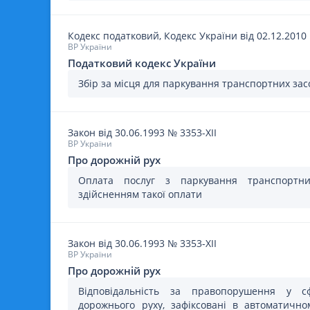
Кодекс податковий, Кодекс України
від 02.12.2010
ВР України
Податковий кодекс України
Збір за місця для паркування транспортних засо
Закон
від 30.06.1993
№
3353-XII
ВР України
Про дорожній рух
Оплата послуг з паркування транспортн
здійсненням такої оплати
Закон
від 30.06.1993
№
3353-XII
ВР України
Про дорожній рух
Відповідальність за правопорушення у с
дорожнього руху, зафіксовані в автоматичн