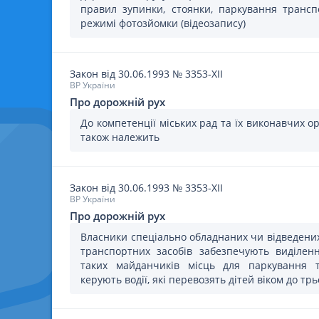
правил зупинки, стоянки, паркування транспо
режимі фотозйомки (відеозапису)
Закон
від 30.06.1993
№
3353-XII
ВР України
Про дорожній рух
До компетенції міських рад та їх виконавчих о
також належить
Закон
від 30.06.1993
№
3353-XII
ВР України
Про дорожній рух
Власники спеціально обладнаних чи відведени
транспортних засобів забезпечують виділен
таких майданчиків місць для паркування т
керують водії, які перевозять дітей віком до трь