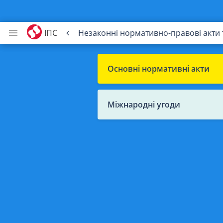
ІПС
Незаконні нормативно-правові акти
Основні нормативні акти
Міжнародні угоди