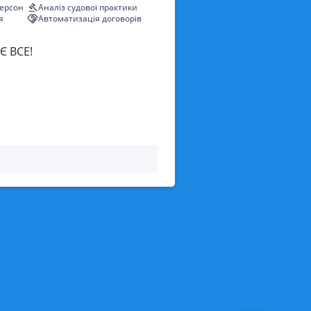
персон
Аналіз судової практики
я
Автоматизація договорів
Є ВСЕ!