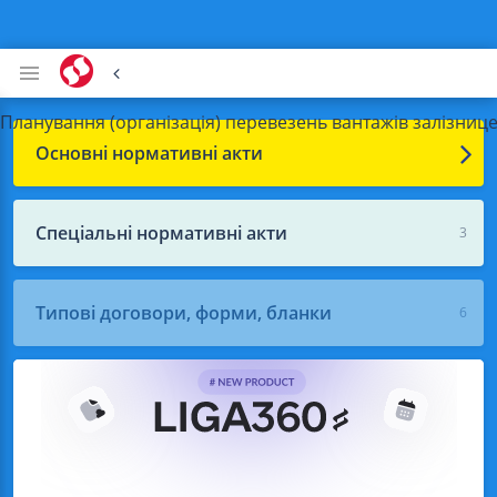
Планування (організація) перевезень вантажів залізни
Основні нормативні акти
Спеціальні нормативні акти
3
Типові договори, форми, бланки
6