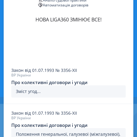
Аналіз судової практики
Автоматизація договорів
НОВА LIGA360 ЗМІНЮЄ ВСЕ!
Закон
від 01.07.1993
№
3356-XII
ВР України
Про колективні договори і угоди
Зміст угод...
Закон
від 01.07.1993
№
3356-XII
ВР України
Про колективні договори і угоди
Положення генеральної, галузевої (міжгалузевої),