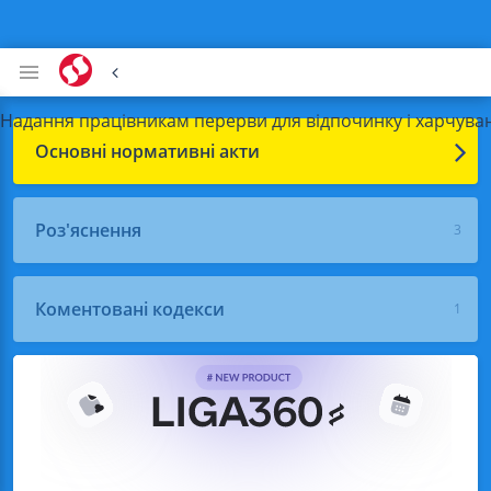
Надання працівникам перерви для відпочинку і харчува
Основні нормативні акти
Роз'яснення
3
Коментовані кодекси
1