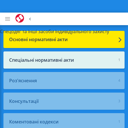
Cпецодяг та інші засоби індивідуального захисту
Основні нормативні акти
Спеціальні нормативні акти
1
Роз'яснення
4
Консультації
3
Коментовані кодекси
1