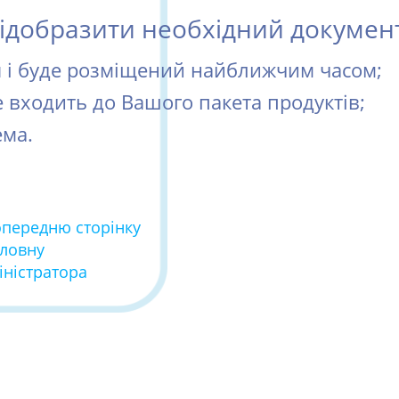
добразити необхідний документ 
ся і буде розміщений найближчим часом;
е входить до Вашого пакета продуктів;
ема.
опередню сторінку
оловну
іністратора