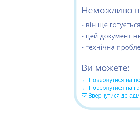
Неможливо ві
- він ще готуєть
- цей документ н
- технічна пробл
Ви можете:
← Повернутися на п
← Повернутися на г
Звернутися до адм