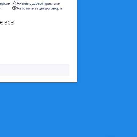
персон
Аналіз судової практики
я
Автоматизація договорів
Є ВСЕ!