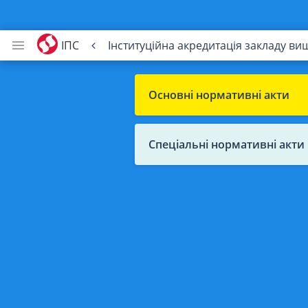
ІПС
Інституційна акредитація закладу вищ
Основні нормативні акти
Спеціальні нормативні акти