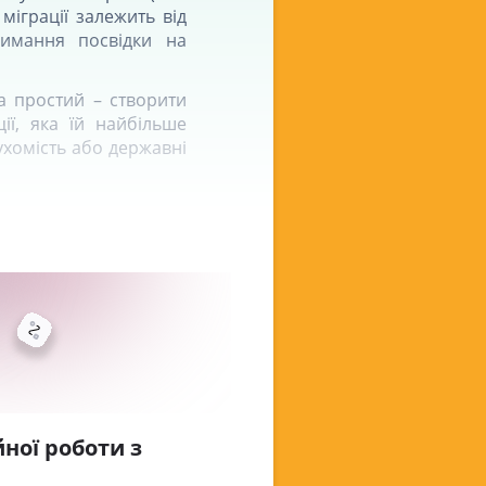
міграції залежить від
римання посвідки на
а простий – створити
ії, яка їй найбільше
рухомість або державні
ної роботи з