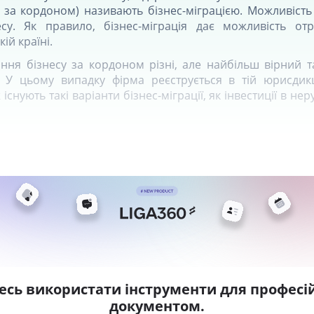
ї за кордоном) називають бізнес-міграцією. Можливість 
есу. Як правило, бізнес-міграція дає можливість от
ій країні.
ня бізнесу за кордоном різні, але найбільш вірний т
 У цьому випадку фірма реєструється в тій юрисдикц
 існують такі варіанти бізнес-міграції, як інвестиції в не
их
есь використати інструменти для професій
документом.