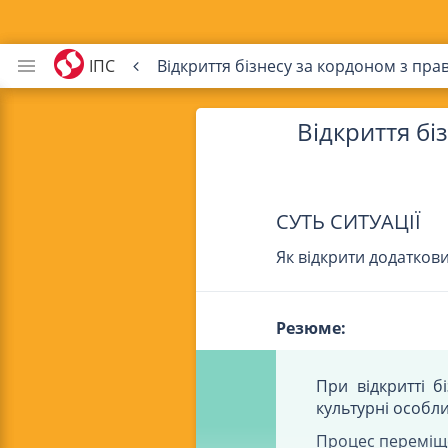
ІПС
Відкриття бізнесу за кордоном з пр
Відкриття бі
СУТЬ СИТУАЦІЇ
Як відкрити додатков
Резюме:
При відкритті б
культурні особли
Процес переміщен