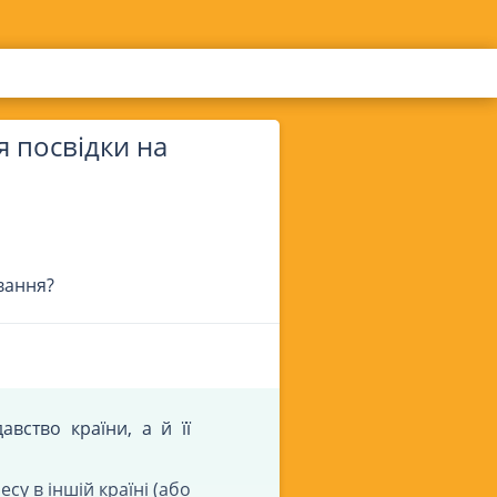
я посвідки на
вання?
вство країни, а й її
су в іншій країні (або