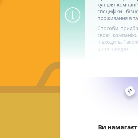
купівля компані
специфіки бізн
проживання в так
Способи придбан
свою компанію.
підходить. Також
цінні папери.
У рейтингу популярн
Ви намагаєт