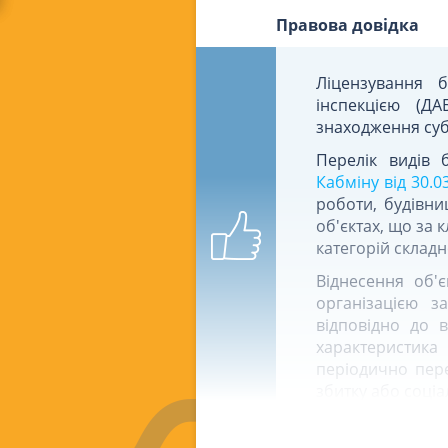
Правова довідка
Ліцензування б
інспекцією (ДА
знаходження суб
Перелік видів 
Кабміну від 30.0
роботи, будівни
об'єктах, що за к
категорій складн
Віднесення об'є
організацією з
відповідно до 
характеристика
періодично пере
збитку або соціа