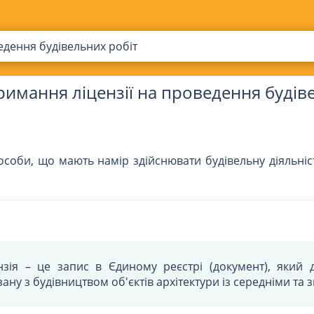
едення будівельних робіт
имання ліцензії на проведення будів
особи, що мають намір здійснювати будівельну діяльні
нзія – це запис в Єдиному реєстрі (документ), який 
язану з будівництвом об'єктів архітектури із середніми та