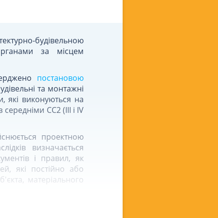
ектурно-будівельною
 органами за місцем
тверджено
постановою
будівельні та монтажні
и, які виконуються на
середніми СС2 (IІІ і IV
ійснюється проектною
лідків визначається
ументів і правил, як
ей, які постійно або
б'єкта, матеріального