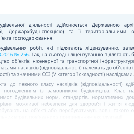
удівельної діяльності здійснюється Державною архіт
БІ, Держархбудінспекцією) та її територіальними
'єкта господарювання.
будівельних робіт, які підлягають ліцензуванню, за
3.2016 № 256
. Так, на сьогодні ліцензуванню підлягають 
цтво об'єктів інженерної та транспортної інфраструктур
ласами наслідків (відповідальності) належать до об'єктів із 
ості) та значними СС3 (V категорії складності) наслідками.
кта до певного класу наслідків (відповідальності) зд
а погодженням із замовником будівництва. Клас нас
вимог будівельних норм, стандартів, нормативних док
 рівня можливої небезпеки для здоров'я і життя люд
бувають на об'єкті або перебуватимуть зовні такого о
льних втрат, пов'язаних з припиненням експлуатації