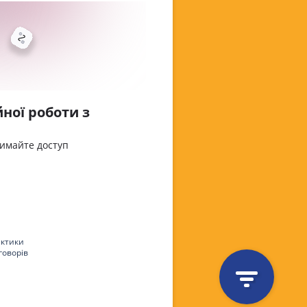
ної роботи з
римайте доступ
актики
говорів