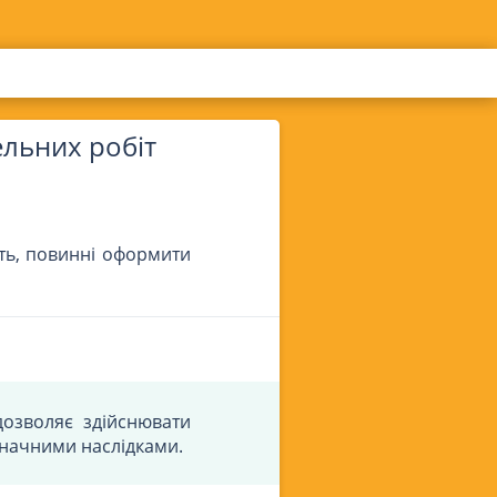
ельних робіт
сть, повинні оформити
дозволяє здійснювати
 значними наслідками.