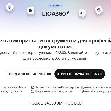
есь використати інструменти для професій
документом.
 доступні тільки користувачам LIGA360. Залишайте заявку та от
для професійної роботи прямо зараз.
ВХІД ДЛЯ КОРИСТУВАЧІВ
ХОЧУ СПРОБУВАТИ LIGA360
ство та аналітика
Перевірка компаній та персон
Аналіз судової пр
ивні документи
Медіааналіз та репутація
Автоматизація до
НОВА LIGA360 ЗМІНЮЄ ВСЕ!