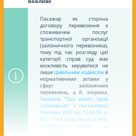
Важливо
Пасажир як сторона
договору перевезення є
споживачем послуг
транспортної організації
(залізничного перевізника),
тому під час розгляду цієї
категорії справ суд має
можливість керуватися не
лише
Цивільним кодексом
й
нормативними актами у
сфері залізничних
перевезень, а й, зокрема,
Законом "Про захист прав
споживачів"
і
постановою
Пленуму ВСУ від 12.04.96 р.
№ 5 "Про практику розгляду
цивільних справ за
позовами про