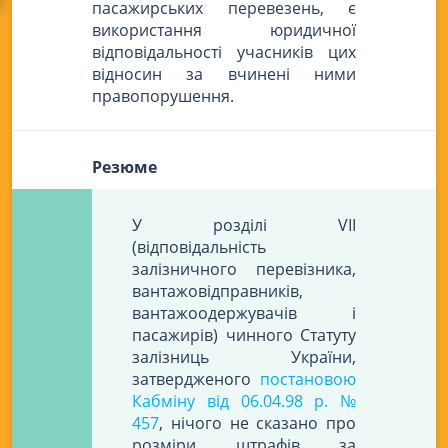
пасажирських перевезень, є
використання юридичної
відповідальності учасників цих
відносин за вчинені ними
правопорушення.
Резюме
У розділі VII
(відповідальність
залізничного перевізника,
вантажовідправників,
вантажоодержувачів і
пасажирів) чинного Статуту
залізниць України,
затвердженого
постановою
Кабміну від 06.04.98 р. №
457
, нічого не сказано про
розміри штрафів за