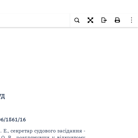
УД
06/1561/16
Е., секретар судового засідання -
 О. В., розглянувши у відкритому