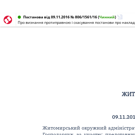
Постанова від 09.11.2016 № 806/1561/16
(
Чинний
)
Про визнання протиправною і скасування постанови про накла
ЖИТ
09.11.201
Житомирський окружний адміністративн
Господарчук, за участю: представник