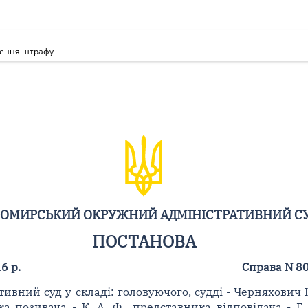
дення штрафу
ОМИРСЬКИЙ ОКРУЖНИЙ АДМІНІСТРАТИВНИЙ С
ПОСТАНОВА
6 р.
Справа N 8
ий суд у складі: головуючого, судді - Черняхович І. 
а позивача - К. А. Ф., представника відповідача - Г.