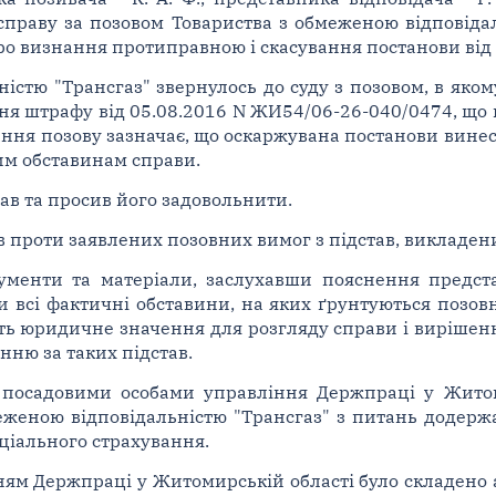
 справу за позовом Товариства з обмеженою відповіда
о визнання протиправною і скасування постанови від 
ністю "Трансгаз" звернулось до суду з позовом, в як
ння штрафу від 05.08.2016 N ЖИ54/06-26-040/0474, щ
вання позову зазначає, що оскаржувана постанови вин
ним обставинам справи.
ав та просив його задовольнити.
 проти заявлених позовних вимог з підстав, викладен
ументи та матеріали, заслухавши пояснення предст
и всі фактичні обставини, на яких ґрунтуються позов
ть юридичне значення для розгляду справи і вирішення
нню за таких підстав.
о посадовими особами управління Держпраці у Жито
еженою відповідальністю "Трансгаз" з питань додерж
ціального страхування.
ям Держпраці у Житомирській області було складено а