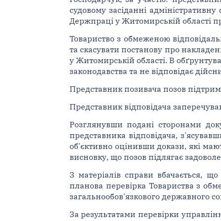
судовому засіданні адміністративну
Держпраці у Житомирській області пр
Товариство з обмеженою відповідаль
та скасувати постанову про накладе
у Житомирській області. В обґрунту
законодавства та не відповідає дійс
Представник позивача позов підтрим
Представник відповідача заперечував
Розглянувши подані сторонами док
представника відповідача, з'ясувавш
об'єктивно оцінивши докази, які маю
висновку, що позов підлягає задоволе
З матеріалів справи вбачається, щ
планова перевірка Товариства з обм
загальнообов'язкового державного со
За результатами перевірки управлінн