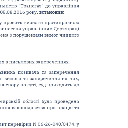
льністю "Трансгаз" до управління
05.08.2016 року,
встановив
:
ому просить визнати протиправною
о винесена управлінням Держпраці
есена з порушенням вимог чинного
их в письмових запереченнях.
авника позивача та заперечення
ні вимоги та заперечення на них,
 спору по суті, суд приходить до
мирській області була проведена
ання законодавства про працю та
кт перевірки N 06-26-040/0474, у