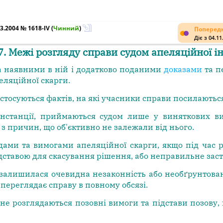
3.2004 № 1618-IV
(
Чинний
)
Попередн
Діє з 04.11