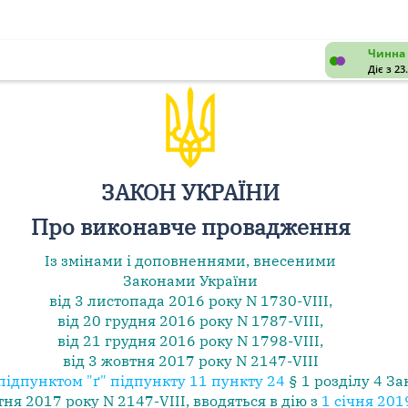
Чинна 
Діє з 23