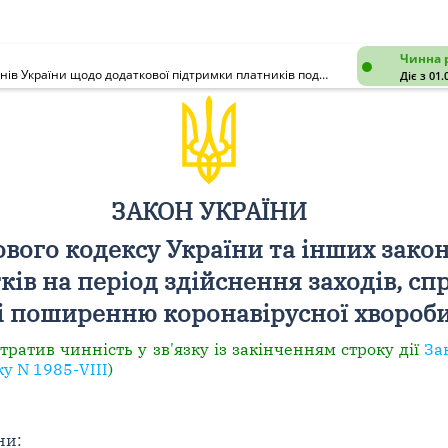
Чинна 
Про внесення змін до Податкового кодексу України та інших законів України щодо додаткової підтримки платників податків на період здійснення заходів, спрямованих на запобігання виникненню і поширенню коронавірусної хвороби (COVID-19)
Діє з 01.