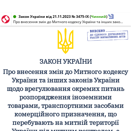
Закон України від 21.11.2023 № 3475-IX
(
Чинний
)
Про внесення змін до Митного кодексу України та інших законів України щодо врегулювання окремих питань розпорядження іноземними товарами, транспортними засобами комерційного призначення, що перебувають на митній території України під митним контролем, а також такими, що незаконно ввезені на митну територію України