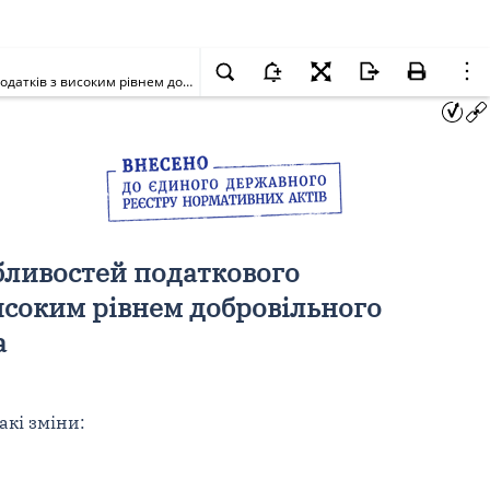
Про внесення змін до Податкового кодексу України щодо особливостей податкового адміністрування під час воєнного стану для платників податків з високим рівнем добровільного дотримання податкового законодавства