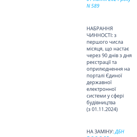
N 589
НАБРАННЯ
ЧИННОСТІ: з
першого числа
місяця, що настає
через 90 днів з дня
реєстрації та
оприлюднення на
порталі Єдиної
державної
електронної
системи у сфері
будівництва
(з 01.11.2024)
НА ЗАМІНУ:
ДБН