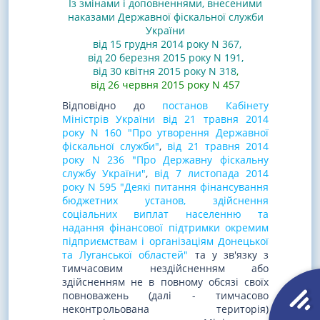
Із змінами і доповненнями, внесеними
наказами
Державної фіскальної служби
України
від 15 грудня 2014 року N 367
,
від 20 березня 2015 року N 191
,
від 30 квітня 2015 року N 318
,
від 26 червня 2015 року N 457
Відповідно до
постанов Кабінету
Міністрів України від 21 травня 2014
року N 160 "Про утворення Державної
фіскальної служби"
,
від 21 травня 2014
року N 236 "Про Державну фіскальну
службу України"
,
від 7 листопада 2014
року N 595 "Деякі питання фінансування
бюджетних установ, здійснення
соціальних виплат населенню та
надання фінансової підтримки окремим
підприємствам і організаціям Донецької
та Луганської областей"
та у зв'язку з
тимчасовим нездійсненням або
здійсненням не в повному обсязі своїх
повноважень (далі - тимчасово
неконтрольована територія)