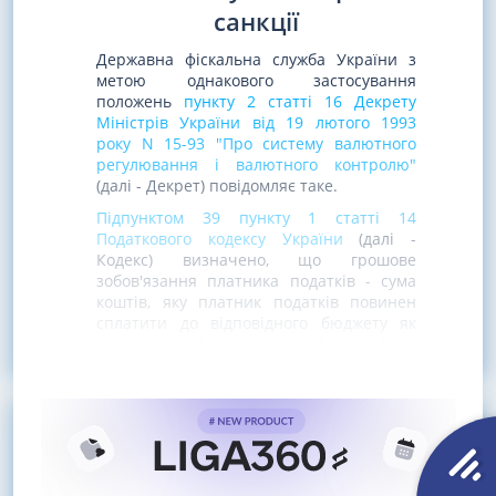
санкції
Державна фіскальна служба України з
метою однакового застосування
положень
пункту 2 статті 16 Декрету
Міністрів України від 19 лютого 1993
року N 15-93 "Про систему валютного
регулювання і валютного контролю"
(далі - Декрет) повідомляє таке.
Підпунктом 39 пункту 1 статті 14
Податкового кодексу України
(далі -
Кодекс) визначено, що грошове
зобов'язання платника податків - сума
коштів, яку платник податків повинен
сплатити до відповідного бюджету як
податкове зобов'язання та/або штрафну (