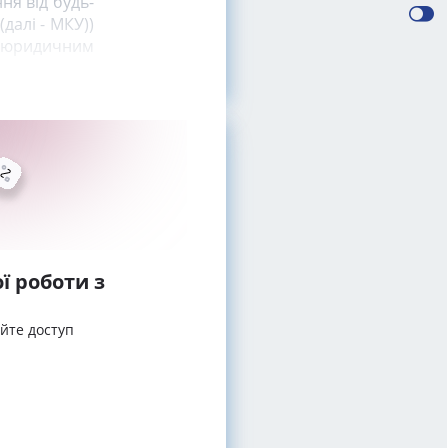
ня від будь-
(далі - МКУ))
ь юридичним
а
ї роботи з
айте доступ