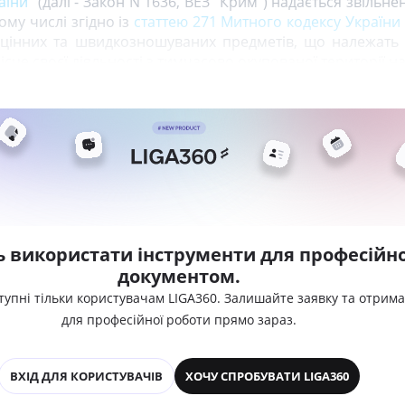
аїни"
(далі - Закон N 1636, ВЕЗ "Крим") надається звільнен
ому числі згідно із
статтею 271 Митного кодексу України
лоцінних та швидкозношуваних предметів, що належат
ісце своєї діяльності з тимчасово окупованої території н
ь використати інструменти для професійно
документом.
тупні тільки користувачам LIGA360. Залишайте заявку та отрим
для професійної роботи прямо зараз.
ВХІД ДЛЯ КОРИСТУВАЧІВ
ХОЧУ СПРОБУВАТИ LIGA360