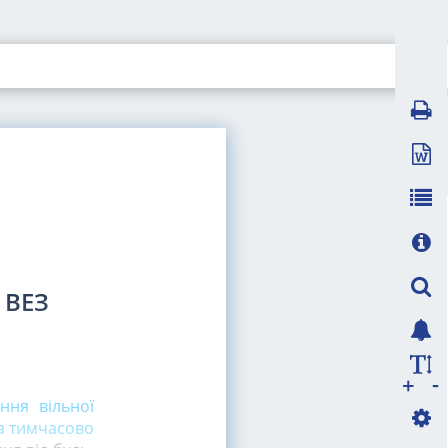
 ВЕЗ
-
+
ння вільної
на тимчасово