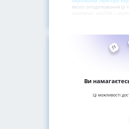
окупованій території Укр
якого оподаткування (у т
основних засобів і ма
особам, які переносять м
Ви намагаєтес
Ці можливості дос