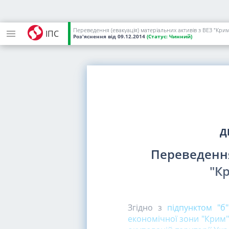
Переведення (евакуація) матеріальних активів з ВЕЗ "Крим
ІПС
Роз'яснення
від 09.12.2014
(Статус:
Чинний)
Д
Переведення
"К
Згідно з
підпунктом "б"
економічної зони "Крим"